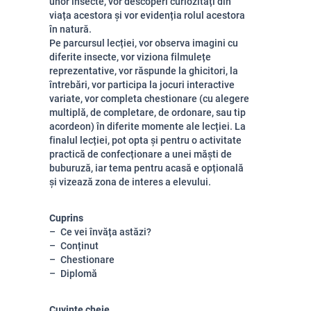
unor insecte, vor descoperi curiozități din
viața acestora și vor evidenția rolul acestora
în natură.
Pe parcursul lecției, vor observa imagini cu
diferite insecte, vor viziona filmulețe
reprezentative, vor răspunde la ghicitori, la
întrebări, vor participa la jocuri interactive
variate, vor completa chestionare (cu alegere
multiplă, de completare, de ordonare, sau tip
acordeon) în diferite momente ale lecției. La
finalul lecției, pot opta și pentru o activitate
practică de confecționare a unei măști de
buburuză, iar tema pentru acasă e opțională
și vizează zona de interes a elevului.
Cuprins
Ce vei învăța astăzi?
Conținut
Chestionare
Diplomă
Cuvinte cheie