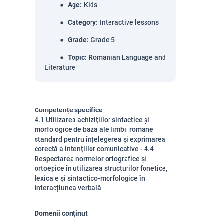
Age
:
Kids
Category
:
Interactive lessons
Grade
:
Grade 5
Topic
:
Romanian Language and
Literature
Competențe specifice
4.1 Utilizarea achizițiilor sintactice și
morfologice de bază ale limbii române
standard pentru înțelegerea și exprimarea
corectă a intențiilor comunicative - 4.4
Respectarea normelor ortografice și
ortoepice în utilizarea structurilor fonetice,
lexicale și sintactico-morfologice în
interacțiunea verbală
Domenii conținut