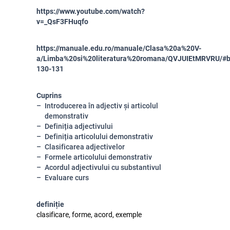
https://www.youtube.com/watch?
v=_QsF3FHuqfo
https://manuale.edu.ro/manuale/Clasa%20a%20V-
a/Limba%20si%20literatura%20romana/QVJUIEtMRVRU/#b
130-131
Cuprins
Introducerea în adjectiv și articolul
demonstrativ
Definiția adjectivului
Definiția articolului demonstrativ
Clasificarea adjectivelor
Formele articolului demonstrativ
Acordul adjectivului cu substantivul
Evaluare curs
definiție
clasificare, forme, acord, exemple