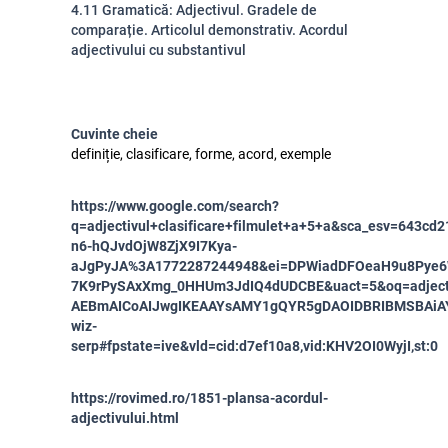
4.11 Gramatică: Adjectivul. Gradele de
comparație. Articolul demonstrativ. Acordul
adjectivului cu substantivul
Cuvinte cheie
definiție, clasificare, forme, acord, exemple
https://www.google.com/search?
q=adjectivul+clasificare+filmulet+a+5+a&sca_esv=643c
n6-hQJvdOjW8ZjX9I7Kya-
aJgPyJA%3A1772287244948&ei=DPWiadDFOeaH9u8Pye6
7K9rPySAxXmg_0HHUm3JdIQ4dUDCBE&uact=5&oq=adject
AEBmAICoAIJwgIKEAAYsAMY1gQYR5gDAOIDBRIBMSBAiA
wiz-
serp#fpstate=ive&vld=cid:d7ef10a8,vid:KHV2OI0WyjI,st:0
https://rovimed.ro/1851-plansa-acordul-
adjectivului.html