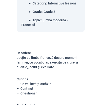
Category
:
Interactive lessons
Grade
:
Grade 3
Topic
:
Limba modernă -
Franceză
Descriere
Lecție de limba franceză despre membrii
familiei, cu vocabular, exerciții de citire și
audiție, jocuri și evaluare.
Cuprins
Ce vei învăța astăzi?
Conținut
Chestionar