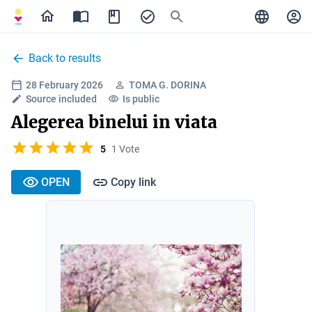
Back to results
28 February 2026
TOMA G. DORINA
Source included
Is public
Alegerea binelui in viata
5
1 Vote
OPEN
Copy link