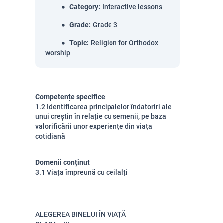
Category
:
Interactive lessons
Grade
:
Grade 3
Topic
:
Religion for Orthodox
worship
Competențe specifice
1.2 Identificarea principalelor îndatoriri ale
unui creștin în relație cu semenii, pe baza
valorificării unor experiențe din viața
cotidiană
Domenii conținut
3.1 Viața împreună cu ceilalți
ALEGEREA BINELUI ÎN VIAŢĂ