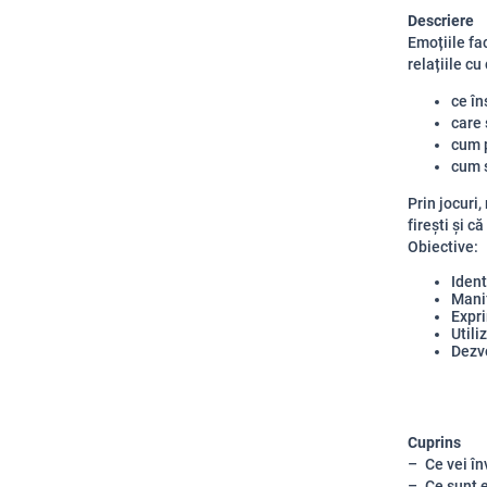
Descriere
Emoțiile fac
relațiile cu
ce în
care 
cum p
cum s
Prin jocuri,
firești și c
Obiective:
Ident
Mani
Expri
Utili
Dezvo
Cuprins
Ce vei în
Ce sunt 