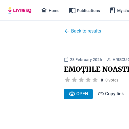
Home
Publications
My she
Back to results
28 February 2026
HRISCU 
EMOȚIILE NOAST
0
0 votes
OPEN
Copy link