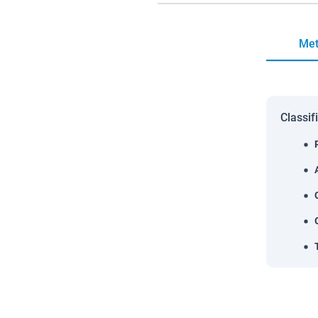
Met
Classif