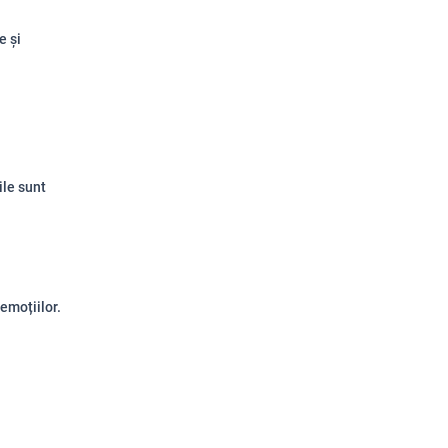
e și
ile sunt
emoțiilor.