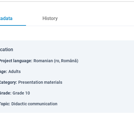
adata
History
ication
Project language
:
Romanian (ro, Română)
Age
:
Adults
Category
:
Presentation materials
Grade
:
Grade 10
Topic
:
Didactic communication