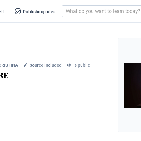
lf
Publishing rules
CRISTINA
Source included
Is public
RE