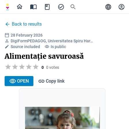
Back to results
28 February 2026
DigiFormPEDAGOG, Universitatea Spiru Har…
Source included
Is public
Alimentație savuroasă
0
0 votes
OPEN
Copy link