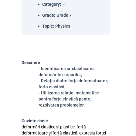
Category
:
–
Grade
:
Grade 7
Topic
:
Physics
Descriere
- Identificarea și clasificarea
deformările corpurilor;
- Relația dintre forța deformatoare și
forța elastică;
- Utilizarea relației matematice
pentru forța elastică pentru
rezolvarea problemelor.
Cuvinte cheie
deformări elastice și plastice, forță
deformatoare și forță elastică, expresia forței