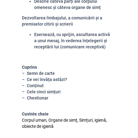
Descrie câteva părți ale corpului
omenesc și câteva organe de simț
Dezvoltarea limbajului, a comunicării și a
premiselor citirii și scrierii
Exersează, cu sprijin, ascultarea activă
a unui mesaj, în vederea înțelegerii și
receptării lui (comunicare receptivă)
Cuprins
Semn de carte
Ce vei învăța astăzi?
Conținut
Cele cinci simțuri
Chestionar
Cuvinte cheie
Corpul uman, Organe de simț, Simțuri, igienă,
obiecte de igienă