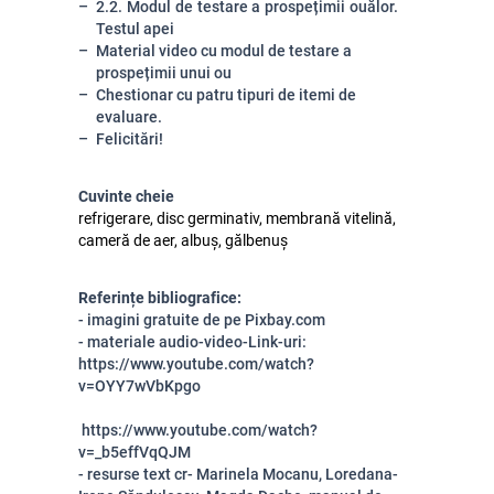
2.2. Modul de testare a prospețimii ouălor.
Testul apei
Material video cu modul de testare a
prospețimii unui ou
Chestionar cu patru tipuri de itemi de
evaluare.
Felicitări!
Cuvinte cheie
refrigerare, disc germinativ, membrană vitelină,
cameră de aer, albuș, gălbenuș
Referințe bibliografice:
- imagini gratuite de pe Pixbay.com
- materiale audio-video-Link-uri:
https://www.youtube.com/watch?
v=OYY7wVbKpgo
https://www.youtube.com/watch?
v=_b5effVqQJM
- resurse text cr- Marinela Mocanu, Loredana-