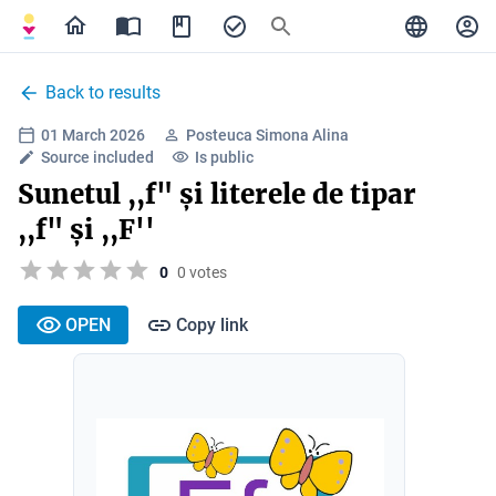
Back to results
01 March 2026
Posteuca Simona Alina
Source included
Is public
Sunetul ,,f" și literele de tipar
,,f" și ,,F''
0
0 votes
OPEN
Copy link