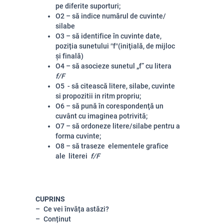
pe diferite suporturi;
O2 – să indice numărul de cuvinte/
silabe
O3 –
să identifice în cuvinte date,
poziția sunetului ″f″(iniţială, de mijloc
și finală)
O4 –
să asocieze sunetul „f” cu litera
f/F
O5 - să citească litere, silabe, cuvinte
si propozitii in ritm propriu;
O6 –
să pună în corespondenţă un
cuvânt cu imaginea potrivită;
O7 –
să ordoneze litere/silabe pentru a
forma cuvinte;
O8 – să traseze elementele grafice
ale literei
f/F
CUPRINS
Ce vei învăța astăzi?
Conținut