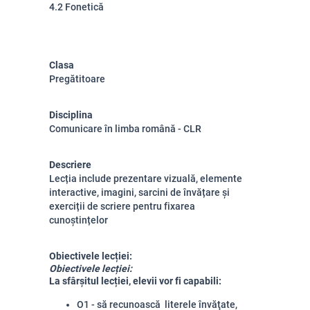
4.2 Fonetică
Clasa
Pregătitoare
Disciplina
Comunicare în limba română - CLR
Descriere
Lecția include prezentare vizuală, elemente
interactive, imagini, sarcini de învățare și
exerciții de scriere pentru fixarea
cunoștințelor
Obiectivele lecției:
Obiectivele lecției:
La sfârșitul lecției, elevii vor fi capabili:
O1 -
să recunoască literele învăţate,