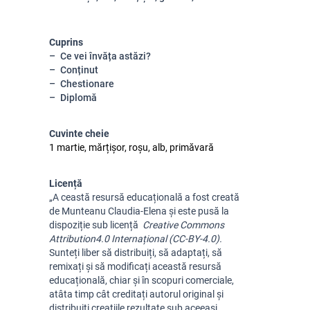
Cuprins
Ce vei învăța astăzi?
Conținut
Chestionare
Diplomă
Cuvinte cheie
1 martie, mărțișor, roșu, alb, primăvară
Licență
„A
ceastă resursă educațională a fost creată
de Munteanu Claudia-Elena și este pusă la
dispoziție sub licență
Creative Commons
Attribution
4.0 Internațional (CC-BY-4.0).
Sunteți liber să distribuiți, să adaptați, să
remixați și să modificați această resursă
educațională, chiar și în scopuri comerciale,
atâta timp cât creditați autorul original și
distribuiți creațiile rezultate sub aceeași