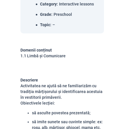
Category
:
Interactive lessons
Grade
:
Preschool
Topic
:
–
Domenii conținut
1.1 Limbă și Comunicare
Descriere
Activitatea ne ajută să ne familiarizăm cu
tradiția mărțișorului și identificarea acestuia
în vestitorii primăverii.
Obiectivele lecției:
să asculte povestea prezentată;
să imite sunete sau cuvinte simple: ex:
roșu, alb, mărțișor, ghiocel, mama etc.