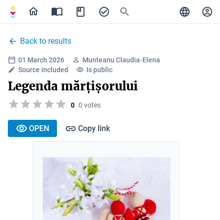
Back to results
01 March 2026
Munteanu Claudia-Elena
Source included
Is public
Legenda mărțișorului
0
0 votes
OPEN
Copy link