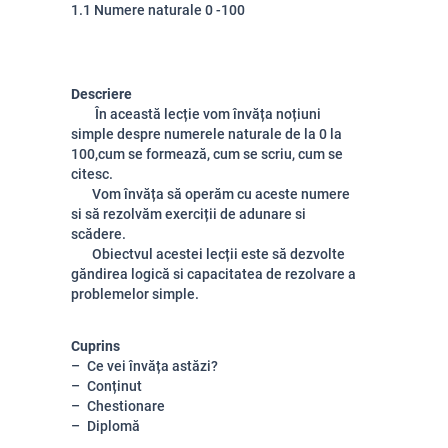
1.1 Numere naturale 0 -100
Descriere
În această lecție vom învăța noțiuni
simple despre numerele naturale de la 0 la
100,cum se formează, cum se scriu, cum se
citesc.
Vom învăța să operăm cu aceste numere
si să rezolvăm exerciții de adunare si
scădere.
Obiectvul acestei lecții este să dezvolte
găndirea logică si capacitatea de rezolvare a
problemelor simple.
Cuprins
Ce vei învăța astăzi?
Conținut
Chestionare
Diplomă