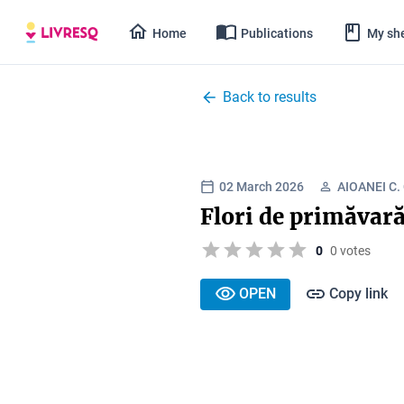
Home
Publications
My she
Back to results
02 March 2026
AIOANEI C.
Flori de primăvar
0
0 votes
OPEN
Copy link