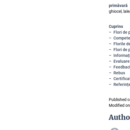
primăvară
ghiocel, lale
Cuprins
Flori de
Competen
Florile d
Flori de 
Informați
Evaluare
Feedbac
Rebus
Certifica
Referinț
Published o
Modified on
Autho