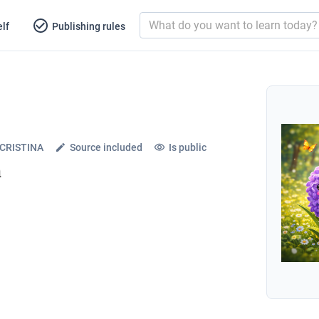
lf
Publishing rules
 CRISTINA
Source included
Is public
ă