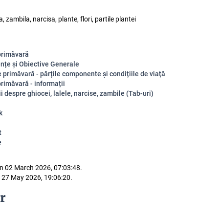
a, zambila, narcisa, plante, flori, partile plantei
 primăvară
țe și Obiective Generale
e primăvară - părțile componente și condițiile de viață
primăvară - informații
i despre ghiocei, lalele, narcise, zambile (Tab-uri)
k
t
e
n 02 March 2026, 07:03:48.
 27 May 2026, 19:06:20.
r