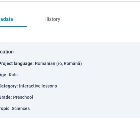
adata
History
ication
Project language
:
Romanian (ro, Română)
Age
:
Kids
Category
:
Interactive lessons
Grade
:
Preschool
Topic
:
Sciences