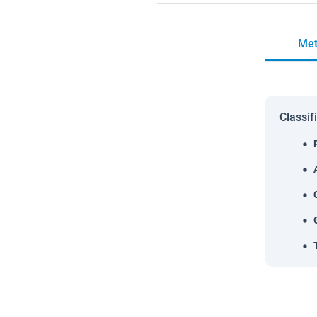
Met
Classif