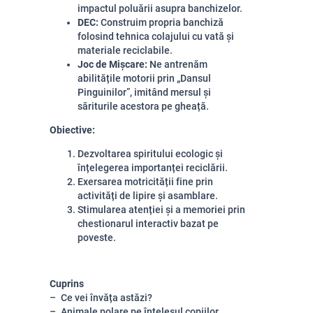
impactul poluării asupra banchizelor.
DEC:
Construim propria banchiză
folosind tehnica colajului cu vată și
materiale reciclabile.
Joc de Mișcare:
Ne antrenăm
abilitățile motorii prin „Dansul
Pinguinilor”, imitând mersul și
săriturile acestora pe gheață.
Obiective:
Dezvoltarea spiritului ecologic și
înțelegerea importanței reciclării.
Exersarea motricității fine prin
activități de lipire și asamblare.
Stimularea atenției și a memoriei prin
chestionarul interactiv bazat pe
poveste.
Cuprins
Ce vei învăța astăzi?
Animale polare pe înțelesul copiilor