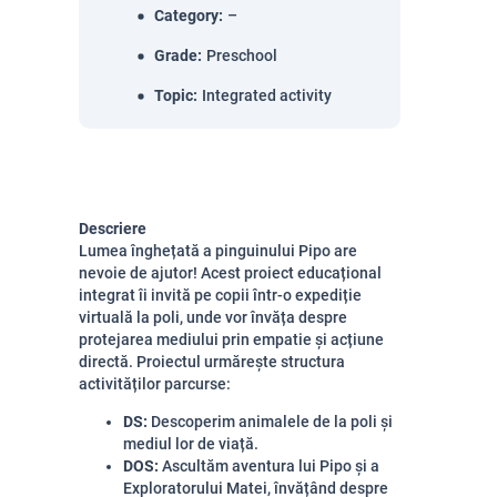
Category
:
–
Grade
:
Preschool
Topic
:
Integrated activity
Descriere
Lumea înghețată a pinguinului Pipo are
nevoie de ajutor! Acest proiect educațional
integrat îi invită pe copii într-o expediție
virtuală la poli, unde vor învăța despre
protejarea mediului prin empatie și acțiune
directă. Proiectul urmărește structura
activităților parcurse:
DS:
Descoperim animalele de la poli și
mediul lor de viață.
DOS:
Ascultăm aventura lui Pipo și a
Exploratorului Matei, învățând despre