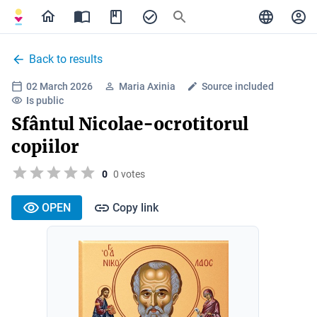
Back to results
02 March 2026
Maria Axinia
Source included
Is public
Sfântul Nicolae-ocrotitorul
copiilor
0
0 votes
OPEN
Copy link