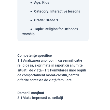
Age
:
Kids
Category
:
Interactive lessons
Grade
:
Grade 3
Topic
:
Religion for Orthodox
worship
Competențe specifice
1.1 Analizarea unor opinii cu semnificație
religioasă, exprimate în raport cu anumite
situații de viață - 1.3 Formularea unor reguli
de comportament moral-creștin, pentru
diferite contexte de viață familiare
Domenii conținut
3.1 Viața împreună cu ceilalți