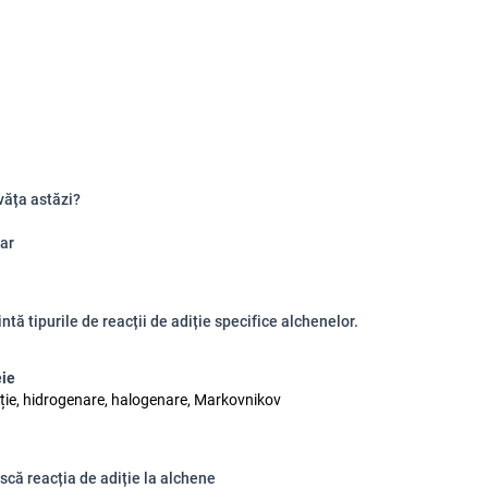
văța astăzi?
ar
ntă tipurile de reacții de adiție specifice alchenelor.
eie
iție, hidrogenare, halogenare, Markovnikov
scă reacția de adiție la alchene