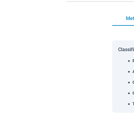
Met
Classif