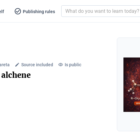
lf
Publishing rules
areta
Source included
Is public
a alchene