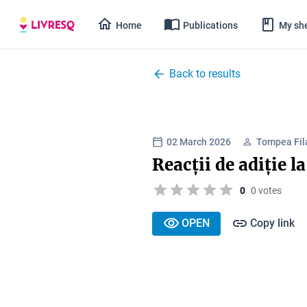
Home
Publications
My she
Back to results
02 March 2026
Tompea Fil
Reacții de adiție l
0
0 votes
OPEN
Copy link