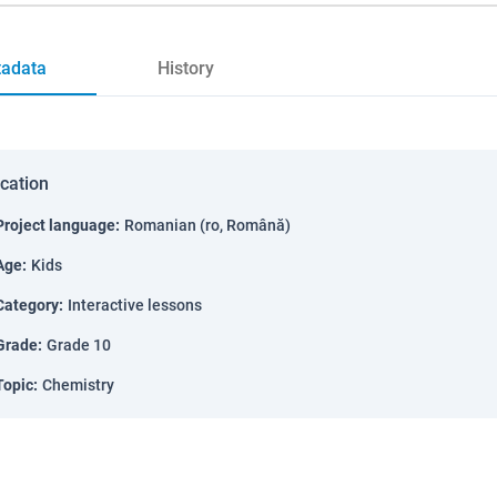
adata
History
ication
Project language
:
Romanian (ro, Română)
Age
:
Kids
Category
:
Interactive lessons
Grade
:
Grade 10
Topic
:
Chemistry