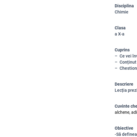
Disciplina
Chimie
Clasa
a X-a
Cuprins
Ce vei în
Conținut
Chestion
Descriere
Lecția prezi
Cuvinte ch
alchene, ad
Obiective
-Să definea