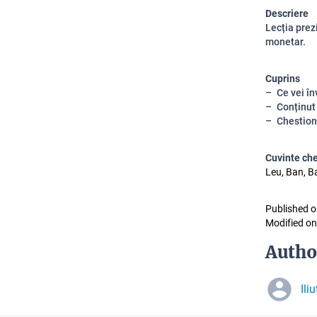
Descriere
Lecția prez
monetar.
Cuprins
Ce vei în
Conținut
Chestion
Cuvinte ch
Leu, Ban, B
Published o
Modified on
Autho
Ili