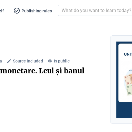
lf
Publishing rules
ra
Source included
Is public
monetare. Leul și banul