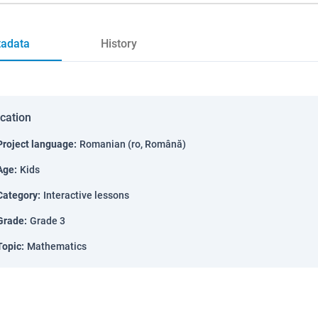
adata
History
ication
Project language
:
Romanian (ro, Română)
Age
:
Kids
Category
:
Interactive lessons
Grade
:
Grade 3
Topic
:
Mathematics