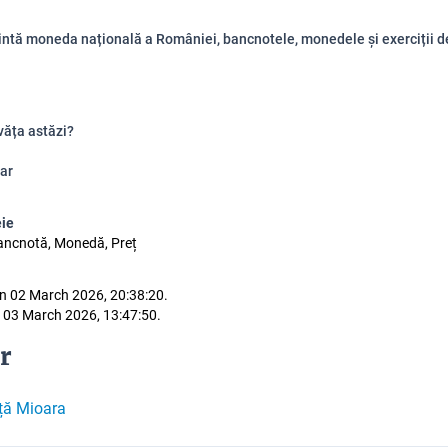
intă moneda națională a României, bancnotele, monedele și exerciții d
văța astăzi?
ar
eie
ancnotă, Monedă, Preț
n 02 March 2026, 20:38:20.
 03 March 2026, 13:47:50.
r
uță Mioara