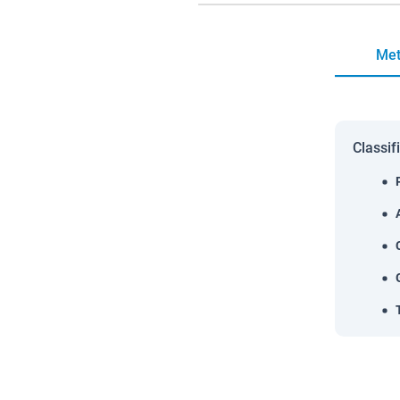
Met
Classif