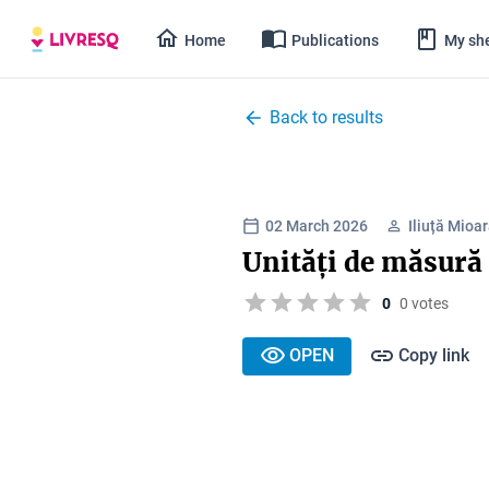
Home
Publications
My she
Back to results
02 March 2026
Iliuță Mioa
Unități de măsură 
0
0 votes
OPEN
Copy link