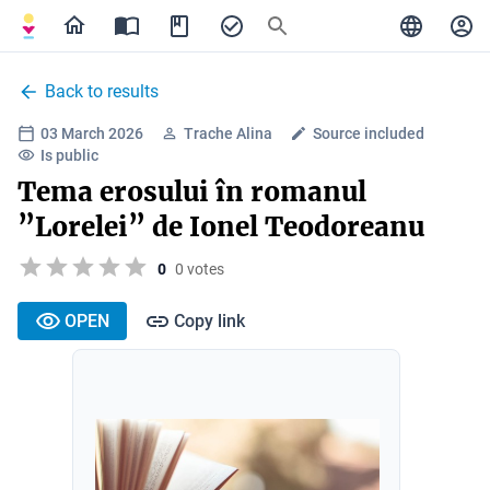
Back to results
03 March 2026
Trache Alina
Source included
Is public
Tema erosului în romanul
”Lorelei” de Ionel Teodoreanu
0
0 votes
OPEN
Copy link