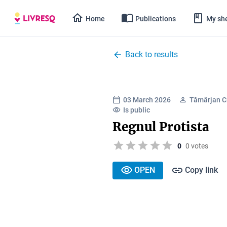
Home
Publications
My she
Back to results
03 March 2026
Tămârjan Cr
Is public
Regnul Protista
0
0 votes
OPEN
Copy link