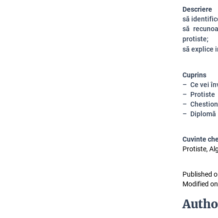
Descriere
să identifi
să recunoa
protiste;
să explice 
Cuprins
Ce vei în
Protiste
Chestion
Diplomă
Cuvinte ch
Protiste, A
Published o
Modified on
Autho