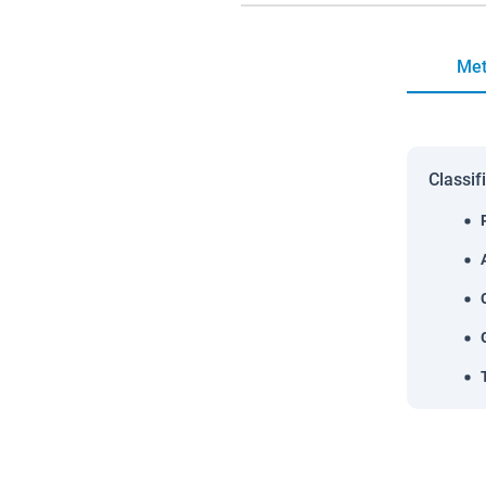
Met
Classif