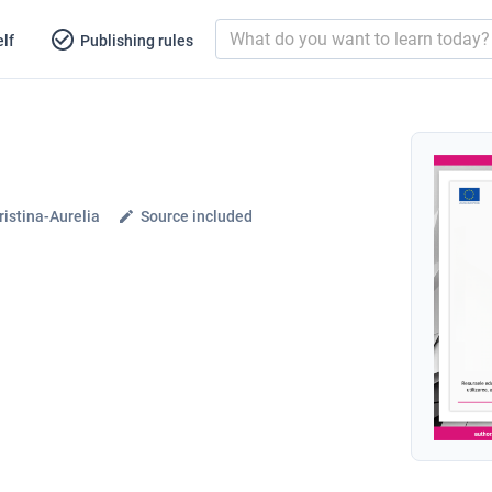
lf
Publishing rules
istina-Aurelia
Source included