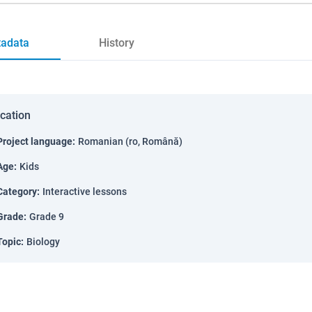
adata
History
ication
Project language
:
Romanian (ro, Română)
Age
:
Kids
Category
:
Interactive lessons
Grade
:
Grade 9
Topic
:
Biology