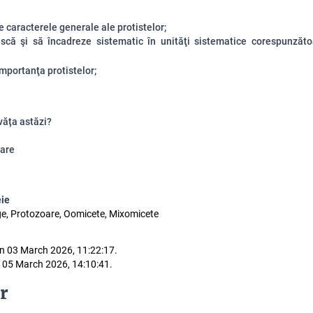
ce
caracterele generale ale protistelor;
scă şi să încadreze sistematic în unităţi sistematice corespunzătoa
importanţa protistelor
;
văța astăzi?
are
eie
lge, Protozoare, Oomicete, Mixomicete
n 03 March 2026, 11:22:17.
 05 March 2026, 14:10:41.
r