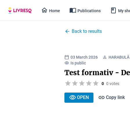
Home
Publications
My she
Back to results
03 March 2026
HARABULĂ 
Is public
Test formativ - D
0
0 votes
OPEN
Copy link