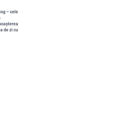
log – cele
ă
unoașterea
ța de zi cu