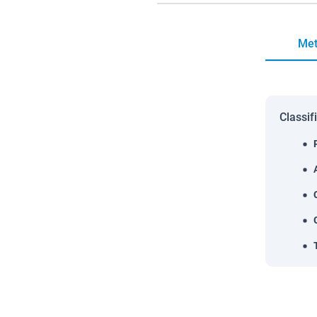
Met
Classif