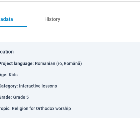
adata
History
ication
Project language
:
Romanian (ro, Română)
Age
:
Kids
Category
:
Interactive lessons
Grade
:
Grade 5
Topic
:
Religion for Orthodox worship