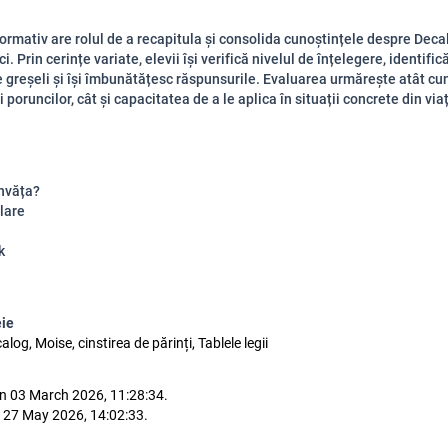
formativ are rolul de a recapitula și consolida cunoștințele despre Deca
. Prin cerințe variate, elevii își verifică nivelul de înțelegere, identific
 greșeli și își îmbunătățesc răspunsurile. Evaluarea urmărește atât c
 poruncilor, cât și capacitatea de a le aplica în situații concrete din via
nvăța?
lare
k
eie
alog, Moise, cinstirea de părinți, Tablele legii
n 03 March 2026, 11:28:34.
 27 May 2026, 14:02:33.