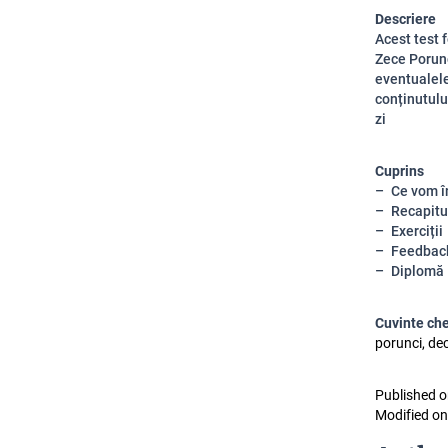
Descriere
Acest test 
Zece Porunci
eventualele
conținutului
zi
Cuprins
Ce vom î
Recapitu
Exerciții
Feedbac
Diplomă
Cuvinte ch
porunci, dec
Published o
Modified on