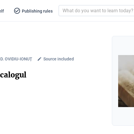
lf
Publishing rules
D. OVIDIU-IONUȚ
Source included
ecalogul