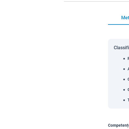
Met
Classif
Competențe