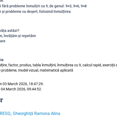
le.
i fără probleme înmulțiri cu 9, de genul: 9×3, 9×6, 9×8
vi și probleme cu deșert, folosind înmulțirea
văța astăzi?
, învățăm și repetăm
are
eie
țire, factor, produs, tabla înmulțirii, înmulțirea cu 9, calcul rapid, exerciții 
e probleme, model vizual, matematică aplicată
n 03 March 2026, 18:47:29.
 04 March 2026, 09:44:52.
r
VRESQ
Gheorghiță Ramona Alina
,