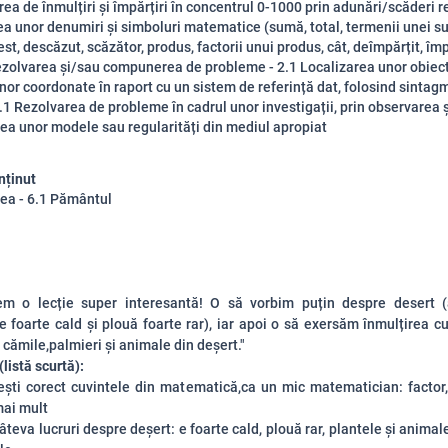
rea de înmulțiri și împărțiri în concentrul 0-1000 prin adunări/scăderi r
rea unor denumiri și simboluri matematice (sumă, total, termenii unei s
est, descăzut, scăzător, produs, factorii unui produs, cât, deîmpărțit, împăr
 în rezolvarea și/sau compunerea de probleme - 2.1 Localizarea unor obiec
unor coordonate în raport cu un sistem de referință dat, folosind sintag
3.1 Rezolvarea de probleme în cadrul unor investigații, prin observarea ș
ea unor modele sau regularități din mediul apropiat
nținut
rea - 6.1 Pământul
em o lecție super interesantă! O să vorbim puțin despre desert (
 foarte cald și plouă foarte rar), iar apoi o să exersăm înmulțirea cu
cămile,palmieri și animale din deșert."
(listă scurtă):
ești corect cuvintele din matematică,ca un mic matematician: factor
mai mult
câteva lucruri despre deșert: e foarte cald, plouă rar, plantele și animal