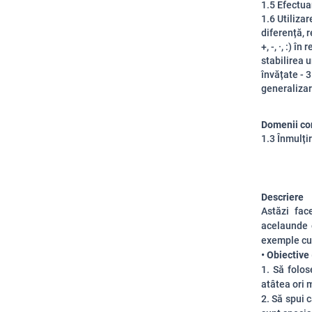
1.5 Efectua
1.6 Utiliza
diferență, r
+, -, ·, :)
stabilirea 
învățate - 
generalizar
Domenii co
1.3 Înmulți
Descriere
Astăzi fac
acelaunde e
exemple cu 
• Obiective 
1. Să folos
atâtea ori 
2. Să spui 