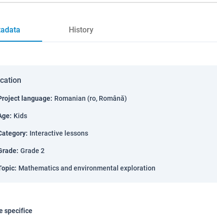
adata
History
ication
Project language
:
Romanian (ro, Română)
Age
:
Kids
Category
:
Interactive lessons
Grade
:
Grade 2
Topic
:
Mathematics and environmental exploration
 specifice