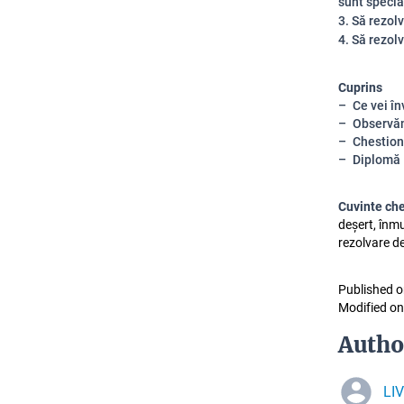
sunt specia
3. Să rezolv
4. Să rezol
Cuprins
Ce vei în
Observăm
Chestion
Diplomă
Cuvinte ch
deșert, înmul
rezolvare d
Published o
Modified on
Autho
LI