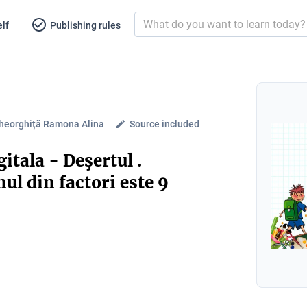
lf
Publishing rules
heorghiță Ramona Alina
Source included
itala - Deşertul .
ul din factori este 9