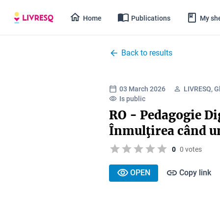
Home
Publications
My she
Back to results
03 March 2026
LIVRESQ, G
Is public
RO - Pedagogie Dig
Înmulţirea când un
0
0 votes
OPEN
Copy link