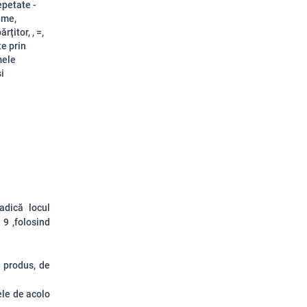
epetate -
ume,
țitor, , =,
te prin
mele
i
adică locul
 9 ,folosind
, produs, de
ele de acolo