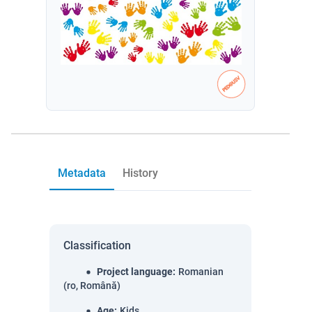
Metadata
History
Classification
Project language
:
Romanian
(ro, Română)
Age
:
Kids