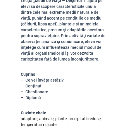
Lecția „
Medii de viaţă — Deşertul
” îi ajută pe
elevi să descopere caracteristicile unuia
dintre cele mai extreme medii naturale de
viaţă, punând accent pe condiţiile de mediu
(căldură, lipsa apei), plantele şi animalele
caracteristice, precum şi adaptările acestora
pentru supravieţuire. Prin activităţi variate de
observaţie, analiză şi comunicare, elevii vor
înţelege cum influențează mediul modul de
viaţă al organismelor și îşi vor dezvolta
curiozitatea faţă de lumea înconjurătoare.
Cuprins
Ce vei învăța astăzi?
Conținut
Chestionare
Diplomă
Cuvinte cheie
adaptare, animale, plante, precipitații reduse,
temperaturi ridicate