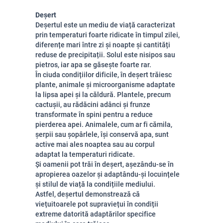
Deșert
Deșertul este un mediu de viață caracterizat
prin temperaturi foarte ridicate în timpul zilei,
diferențe mari între zi și noapte și cantități
reduse de precipitații. Solul este nisipos sau
pietros, iar apa se găsește foarte rar.
În ciuda condițiilor dificile, în deșert trăiesc
plante, animale și microorganisme adaptate
la lipsa apei și la căldură. Plantele, precum
cactușii, au rădăcini adânci și frunze
transformate în spini pentru a reduce
pierderea apei. Animalele, cum ar fi cămila,
șerpii sau șopârlele, își conservă apa, sunt
active mai ales noaptea sau au corpul
adaptat la temperaturi ridicate.
Și oamenii pot trăi în deșert, așezându-se în
apropierea oazelor și adaptându-și locuințele
și stilul de viață la condițiile mediului.
Astfel, deșertul demonstrează că
viețuitoarele pot supraviețui în condiții
extreme datorită adaptărilor specifice