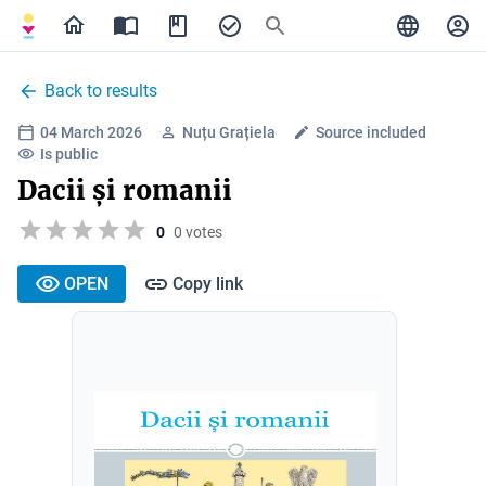
Back to results
04 March 2026
Nuțu Grațiela
Source included
Is public
Dacii și romanii
0
0 votes
OPEN
Copy link