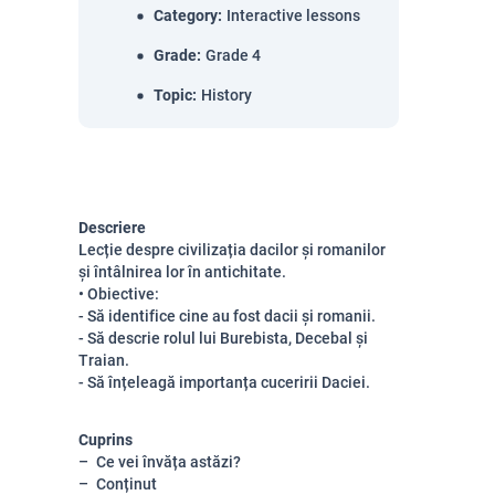
Category
:
Interactive lessons
Grade
:
Grade 4
Topic
:
History
Descriere
Lecție despre civilizația dacilor și romanilor
și întâlnirea lor în antichitate.
• Obiective:
- Să identifice cine au fost dacii și romanii.
- Să descrie rolul lui Burebista, Decebal și
Traian.
- Să înțeleagă importanța cuceririi Daciei.
Cuprins
Ce vei învăța astăzi?
Conținut