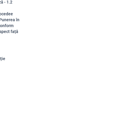
ă - 1.2
i
rocedee
 Punerea în
 conform
espect față
ție