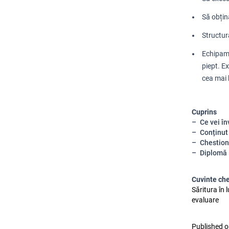
Să obți
Structur
Echipame
piept.
Ex
cea mai
Cuprins
Ce vei în
Conținut
Chestion
Diplomă
Cuvinte ch
Săritura în 
evaluare
Published o