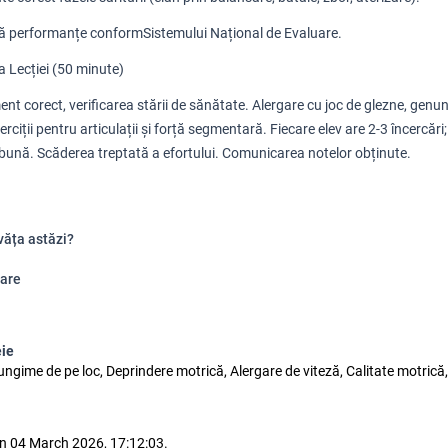
nă performanțe conform
Sistemului Național de Evaluare
.
a Lecției (50 minute)
nt corect, verificarea stării de sănătate.
Alergare cu joc de glezne, genun
erciții pentru articulații și forță segmentară.
Fiecare elev are 2-3 încercări
 bună.
Scăderea treptată a efortului.
Comunicarea notelor obținute.
văța astăzi?
are
eie
lungime de pe loc, Deprindere motrică, Alergare de viteză, Calitate motrică
n 04 March 2026, 17:12:03.