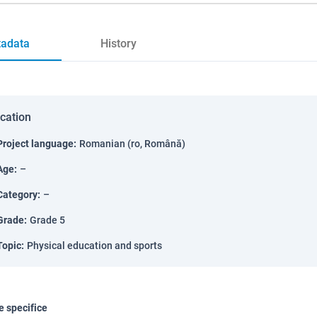
adata
History
ication
Project language
:
Romanian (ro, Română)
Age
:
–
Category
:
–
Grade
:
Grade 5
Topic
:
Physical education and sports
 specifice