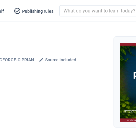
lf
Publishing rules
 GEORGE-CIPRIAN
Source included