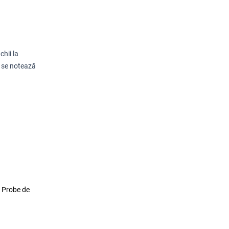
chii la
; se notează
, Probe de