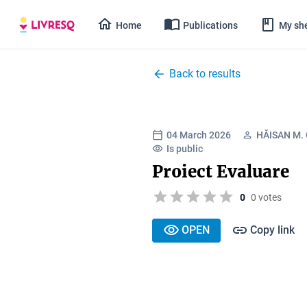
Home
Publications
My she
Back to results
04 March 2026
HĂISAN M.
Is public
Proiect Evaluare
0
0 votes
OPEN
Copy link