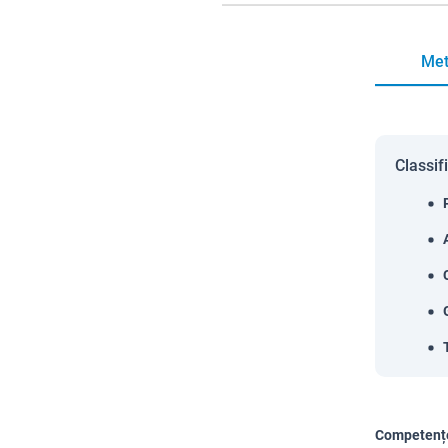
Met
Classif
Competențe