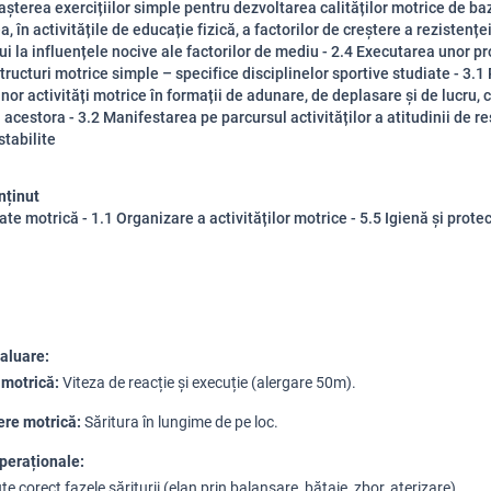
șterea exercițiilor simple pentru dezvoltarea calităților motrice de baz
a, în activitățile de educație fizică, a factorilor de creștere a rezistențe
i la influențele nocive ale factorilor de mediu - 2.4 Executarea unor p
structuri motrice simple – specifice disciplinelor sportive studiate - 3.1
unor activități motrice în formații de adunare, de deplasare și de lucru,
 acestora - 3.2 Manifestarea pe parcursul activităților a atitudinii de r
stabilite
nținut
te motrică - 1.1 Organizare a activităților motrice - 5.5 Igienă și protec
aluare:
 motrică:
Viteza de reacție și execuție (alergare 50m).
ere motrică:
Săritura în lungime de pe loc
.
peraționale:
e corect fazele săriturii (elan prin balansare, bătaie, zbor, aterizare).