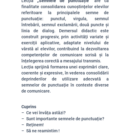
Lecția
„Semnele de punctuație”
are ca
finalitate consolidarea cunoștințelor elevilor
referitoare la principalele semne de
punctuație: punctul, virgula, semnul
întrebării, semnul exclamării, două puncte și
linia de dialog. Demersul didactic este
construit progresiv, prin activități variate și
exerciții aplicative, adaptate nivelului de
vârstă al elevilor, contribuind la dezvoltarea
competențelor de comunicare scrisă și la
înțelegerea corectă a mesajului transmis.
Lecția sprijină formarea unei exprimări clare,
coerente și expresive, în vederea consolidării
deprinderilor de utilizare adecvată a
semnelor de punctuație în contexte diverse
de comunicare.
Cuprins
Ce vei învăța astăzi?
Sunt importante semnele de punctuație?
Reținem!
Să ne reamintim !