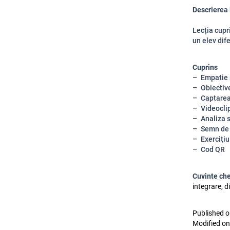
Descrierea 
Lecția cupr
un elev dife
Cuprins
Empatie 
Obiectiv
Captarea
Videocli
Analiza s
Semn de 
Exercițiu
Cod QR
Cuvinte ch
integrare, di
Published o
Modified on