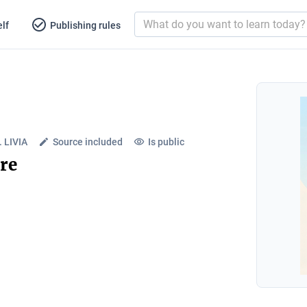
lf
Publishing rules
 LIVIA
Source included
Is public
re