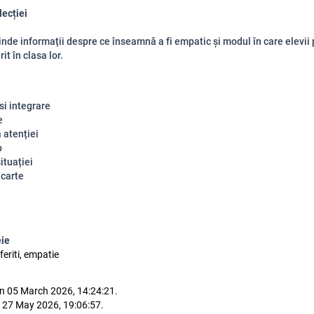
lecției
inde informații despre ce înseamnă a fi empatic și modul în care elevii 
rit în clasa lor.
si integrare
e
 atenției
p
ituației
carte
eie
feriti, empatie
n 05 March 2026, 14:24:21.
 27 May 2026, 19:06:57.