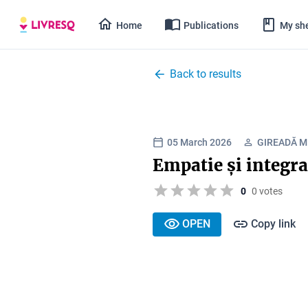
Home
Publications
My she
Back to results
05 March 2026
GIREADĂ M.
Empatie și integra
0
0 votes
OPEN
Copy link