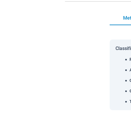
Met
Classif