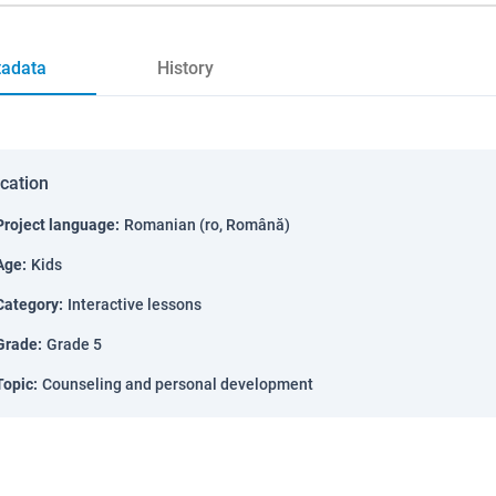
adata
History
ication
Project language
:
Romanian (ro, Română)
Age
:
Kids
Category
:
Interactive lessons
Grade
:
Grade 5
Topic
:
Counseling and personal development