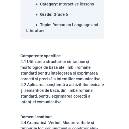
Category
:
Interactive lessons
Grade
:
Grade 6
Topic
:
Romanian Language and
Literature
Competențe specifice
4.1 Utilizarea structurilor sintactice și
morfologice de bază ale limbii române
standard pentru înțelegerea și exprimarea
corectă și precisă a intențiilor comunicative -
4.2 Aplicarea conștientă a achizițiilor lexicale
și semantice de bază, din limba română
standard, pentru exprimarea corectă a
intenției comunicative
Domenii conținut
4.4 Gramatică. Verbul. Moduri verbale și
timpurile lor: conjunctivul și condiționalul-