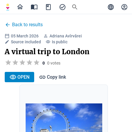
Back to results
05 March 2026
Adriana Avîrvărei
Source included
Is public
A virtual trip to London
0
0 votes
OPEN
Copy link