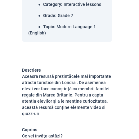
Category
:
Interactive lessons
Grade
:
Grade 7
Topic
:
Modern Language 1
(English)
Descriere
Aceasra resursă prezintăcele mai importante
atractii turistice din Londra . De asemenea
elevii vor face cunoștință cu membrii familei
regale din Marea Britanie. Pentru a capta
atenția elevilor și a le menține curiozitatea,
această resursă conține elemente video si
qiuzz-uri.
Cuprins
Ce vei învăța astăzi?