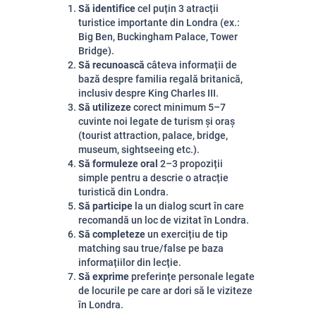
Să identifice
cel puțin 3 atracții
turistice importante din Londra (ex.:
Big Ben
,
Buckingham Palace
,
Tower
Bridge
).
Să recunoască
câteva informații de
bază despre familia regală britanică,
inclusiv despre
King Charles III
.
Să utilizeze
corect minimum 5–7
cuvinte noi legate de turism și oraș
(tourist attraction, palace, bridge,
museum, sightseeing etc.).
Să formuleze oral
2–3 propoziții
simple pentru a descrie o atracție
turistică din Londra.
Să participe
la un dialog scurt în care
recomandă un loc de vizitat în Londra.
Să completeze
un exercițiu de tip
matching sau true/false pe baza
informațiilor din lecție.
Să exprime
preferințe personale legate
de locurile pe care ar dori să le viziteze
în Londra.