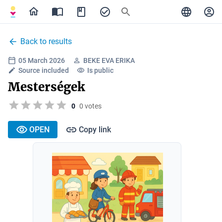
Back to results
05 March 2026
BEKE EVA ERIKA
Source included
Is public
Mesterségek
0
0 votes
OPEN
Copy link