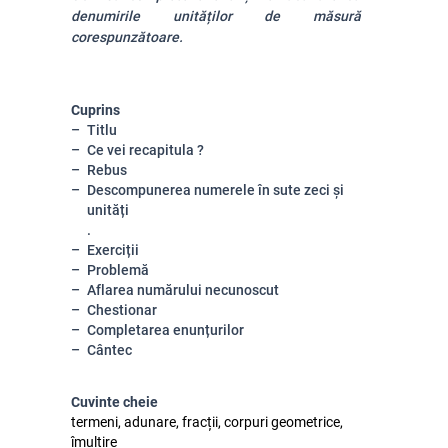
denumirile unităților de măsură
corespunzătoare.
Cuprins
Titlu
Ce vei recapitula ?
Rebus
Descompunerea numerele în sute zeci și
unități
.
Exerciții
Problemă
Aflarea numărului necunoscut
Chestionar
Completarea enunțurilor
Cântec
Cuvinte cheie
termeni, adunare, fracții, corpuri geometrice,
îmulțire