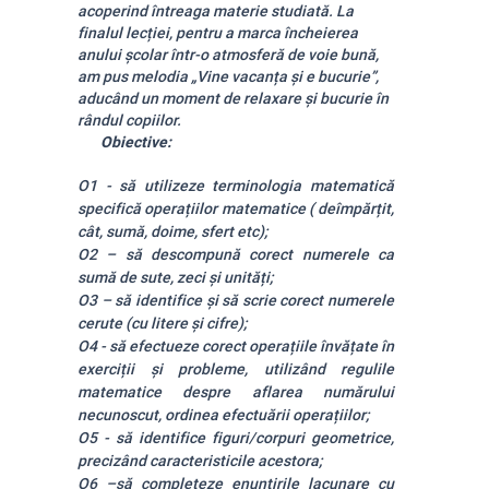
acoperind întreaga materie studiată. La
finalul lecției, pentru a marca încheierea
anului școlar într-o atmosferă de voie bună,
am pus melodia
„Vine vacanța și e bucurie”
,
aducând un moment de relaxare și bucurie în
rândul copiilor.
Obiective:
O1 -
să utilizeze terminologia matematică
specifică operațiilor matematice ( deîmpărțit,
cât, sumă, doime, sfert etc);
O2 – să descompună corect numerele ca
sumă de sute, zeci și unități;
O3 – să identifice și să scrie corect numerele
cerute (cu litere și cifre);
O4 -
să efectueze corect operațiile învățate în
exerciții și probleme, utilizând regulile
matematice despre aflarea numărului
necunoscut, ordinea efectuării operațiilor;
O5 -
să identifice figuri/corpuri geometrice,
precizând caracteristicile acestora;
O6 –
să completeze enunțirile lacunare cu