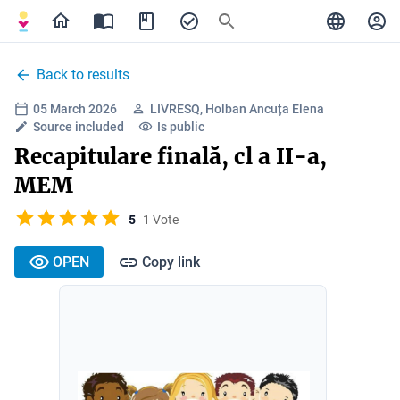
Back to results
05 March 2026
LIVRESQ, Holban Ancuța Elena
Source included
Is public
Recapitulare finală, cl a II-a,
MEM
5
1 Vote
OPEN
Copy link