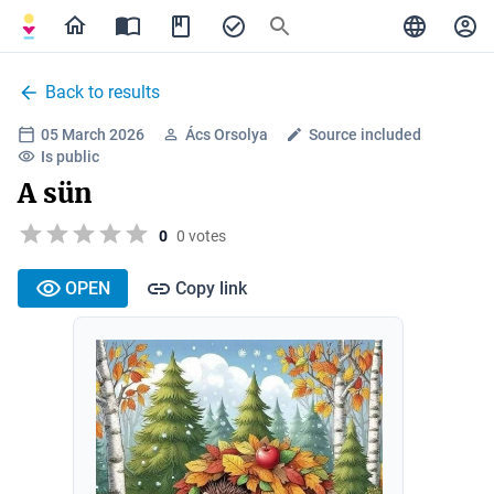
Back to results
05 March 2026
Ács Orsolya
Source included
Is public
A sün
0
0 votes
OPEN
Copy link