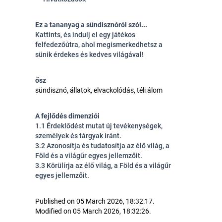
Ez a tananyag a sündisznóról szól...
Kattints, és indulj el egy játékos
felfedezőútra, ahol megismerkedhetsz a
sünik érdekes és kedves világával!
ősz
sündisznó, állatok, elvackolódás, téli álom
A fejlődés dimenziói
1.1 Érdeklődést mutat új tevékenységek,
személyek és tárgyak iránt.
3.2 Azonosítja és tudatosítja az élő világ, a
Föld és a világűr egyes jellemzőit.
3.3 Körülírja az élő világ, a Föld és a világűr
egyes jellemzőit.
Published on 05 March 2026, 18:32:17.
Modified on 05 March 2026, 18:32:26.