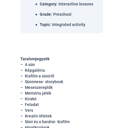
Category
:
Interactive lessons
Grade
:
Preschool
Topic
:
Integrated activity
Taralomjegyzék
A sün
Képgaléria
Kisfilm a süniről
Sünimese- storybook
Meseszereplők
Memória játék
Kirakó
Feladat
Vers
Kreatív ötletek
Süni és a barátai- kisfilm
Hivatkozások