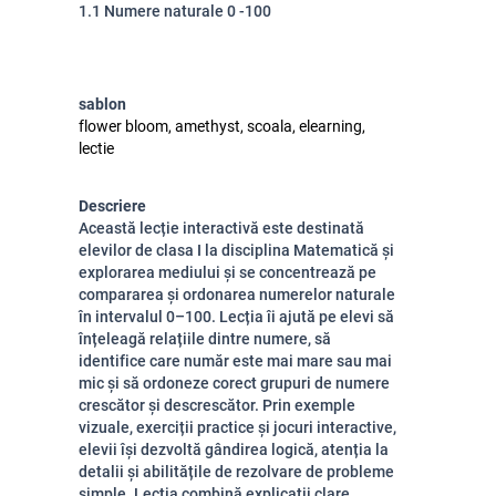
1.1 Numere naturale 0 -100
sablon
flower bloom, amethyst, scoala, elearning,
lectie
Descriere
Această lecție interactivă este destinată
elevilor de clasa I la disciplina Matematică și
explorarea mediului și se concentrează pe
compararea și ordonarea numerelor naturale
în intervalul 0–100. Lecția îi ajută pe elevi să
înțeleagă relațiile dintre numere, să
identifice care număr este mai mare sau mai
mic și să ordoneze corect grupuri de numere
crescător și descrescător. Prin exemple
vizuale, exerciții practice și jocuri interactive,
elevii își dezvoltă gândirea logică, atenția la
detalii și abilitățile de rezolvare de probleme
simple. Lecția combină explicații clare,