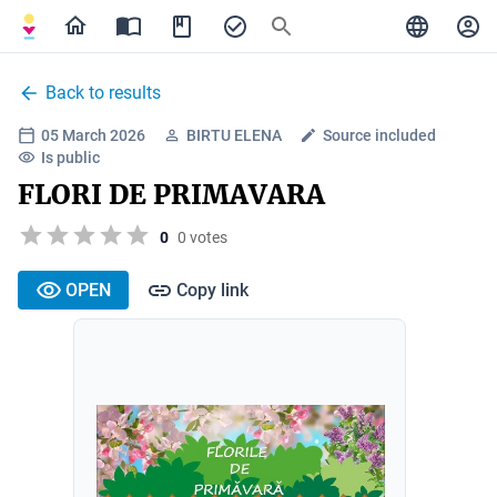
Back to results
05 March 2026
BIRTU ELENA
Source included
Is public
FLORI DE PRIMAVARA
0
0 votes
OPEN
Copy link