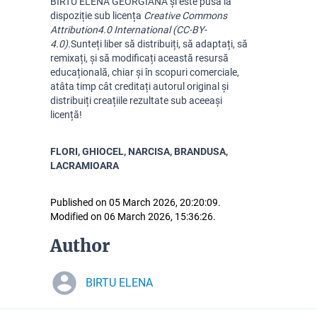
BIRTU ELENA GEORGIANA și este pusă la
dispoziție sub licența
Creative Commons
Attribution
4.0 International (CC-BY-
4.0).
Sunteți liber să distribuiți, să adaptați, să
remixați, și să modificați această resursă
educațională, chiar și în scopuri comerciale,
atâta timp cât creditați autorul original și
distribuiți creațiile rezultate sub aceeași
licență!
FLORI, GHIOCEL, NARCISA, BRANDUSA,
LACRAMIOARA
Published on 05 March 2026, 20:20:09.
Modified on 06 March 2026, 15:36:26.
Author
BIRTU ELENA