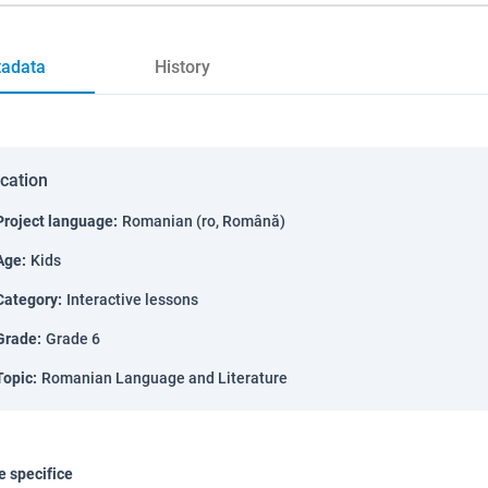
adata
History
ication
Project language
:
Romanian (ro, Română)
Age
:
Kids
Category
:
Interactive lessons
Grade
:
Grade 6
Topic
:
Romanian Language and Literature
 specifice