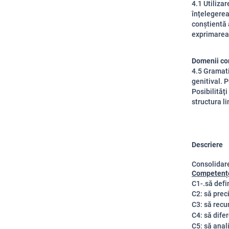
4.1 Utiliza
înțelegerea
conștientă 
exprimarea 
Domenii co
4.5 Gramati
genitival. 
Posibilităț
structura li
Descriere
Consolidare
Competențe
C1-.
să defi
C2: să prec
C3: să recu
C4: să difer
C5: să anal