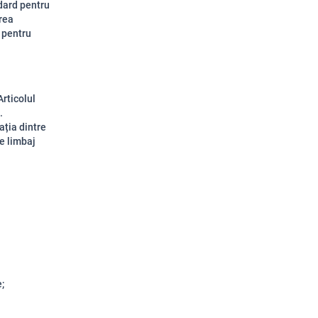
ndard pentru
area
, pentru
rticolul
.
ația dintre
de limbaj
;