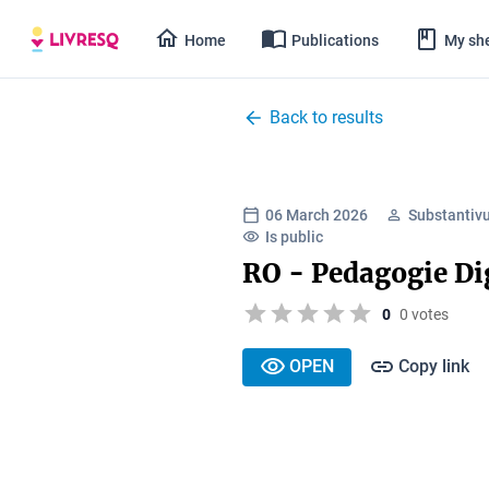
Home
Publications
My she
Back to results
06 March 2026
Substantivu
Is public
RO - Pedagogie Di
0
0 votes
OPEN
Copy link