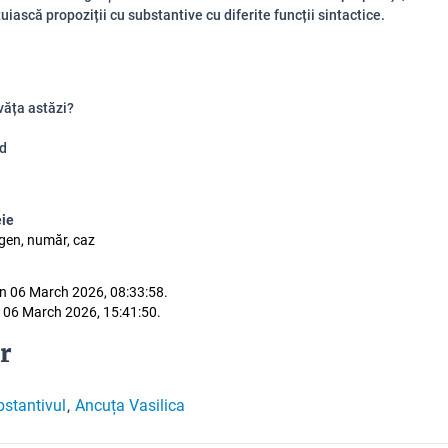
uiască propoziții cu substantive cu diferite funcții sintactice.
văța astăzi?
id
eie
 gen, număr, caz
n 06 March 2026, 08:33:58.
 06 March 2026, 15:41:50.
r
stantivul
Ancuța Vasilica
,