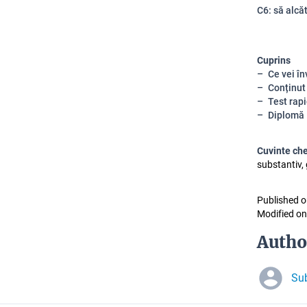
C6: să alcăt
Cuprins
Ce vei în
Conținut
Test rap
Diplomă
Cuvinte ch
substantiv,
Published o
Modified on
Autho
Sub