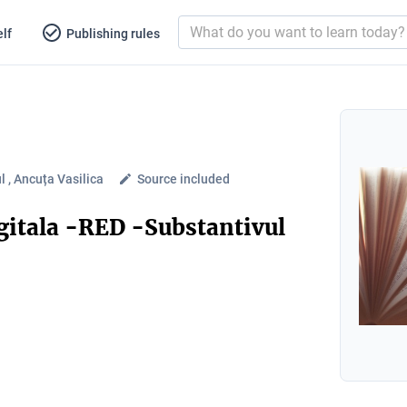
lf
Publishing rules
l , Ancuța Vasilica
Source included
gitala -RED -Substantivul