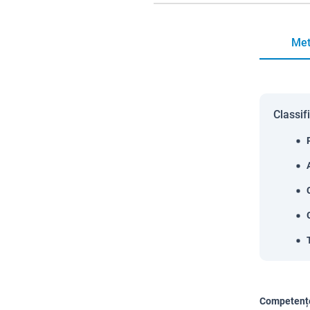
Met
Classif
Competențe