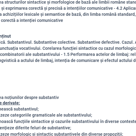
rea structurilor sintactice și morfologice de bază ale limbii române sta
 și exprimarea corectă și precisă a intențiilor comunicative - 4.2 Aplic
a achizițiilor lexicale și semantice de bază, din limba română standard
corectă a intenției comunicative
nținut
că. Substantivul. Substantive colective. Substantive defective. Cazul. A
Punctuația vocativului. Corelarea funcției sintactice cu cazul morfologic
i combinatorii ale substantivului - 1.5 Performarea actelor de limbaj: rel
ngvistică a actului de limbaj, intenția de comunicare și efectul actului 
a noțiunilor despre substantiv
 derivate:
nească substantivul;
izeze categoriile gramaticale ale substantivului;
noască funcțiile sintactice și cazurile substantivului în diverse contexte
ențieze diferite feluri de substantive;
izeze morfologic și sintactic substantivele din diverse propoziţii;