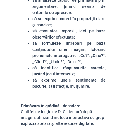
să analizeze tabloul de primăvară
prin
argumentare
, ţ
inand seama de
criteriile de apreciere
;
să se exprime corect în propoziţii clare
şi concise;
să comunice impresii, idei pe baza
observărilor efectuate;
să formuleze întrebări pe baza
conţinutului unei imagini, folosind
pronumele interogative: ,,Ce?”, ,,Cine?”,
,,Când?”, ,,Unde?”, ,,De ce?”;
să identifice răspunsurile corecte,
jucând jocul interactiv;
să exprime unele sentimente de
bucurie, satisfacţie, mulţumire.
Primăvara în grădină - descriere
O altfel de lecție de DLC - lectură după
imagini, utilizând metoda interactivă de grup
explozia stelară și alte resurse digitale.