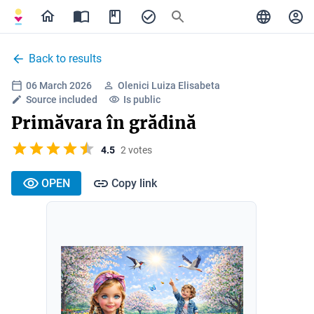
Back to results
06 March 2026
Olenici Luiza Elisabeta
Source included
Is public
Primăvara în grădină
4.5
2 votes
OPEN
Copy link