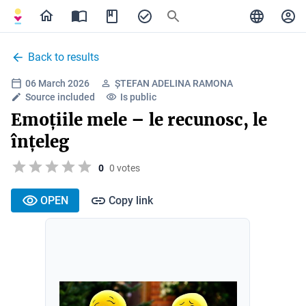
Back to results
06 March 2026
ȘTEFAN ADELINA RAMONA
Source included
Is public
Emoțiile mele – le recunosc, le
înțeleg
0
0 votes
OPEN
Copy link