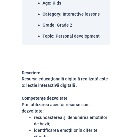
Age
:
Kids
Category
:
Interactive lessons
Grade
:
Grade 2
Topic
:
Personal development
Descriere
Resursa educațională digitală realizată este
o:
lecție interactivă digitală
.
Competențe dezvoltate
Prin utilizarea acestor resurse sunt
dezvoltate:
recunoașterea și denumirea emoțiilor
de bază;
identificarea emoțiilor în diferite
situații;