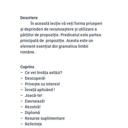
Descriere
În această lecție vă veți forma priceperi
și deprinderi de recunoaștere și utilizare a
părților de propoziție. Predicatul este partea
principală de propoziție. Acesta este un
element esențial din gramatica limbii
române.
Cuprins
Ce vei învăța astăzi?
Descoperă!
Privește cu interes!
Învață aplicând !
Joacă-te!
Exersează!
Rezolvă!
Diplomă
Resurse suplimentare
Referințe