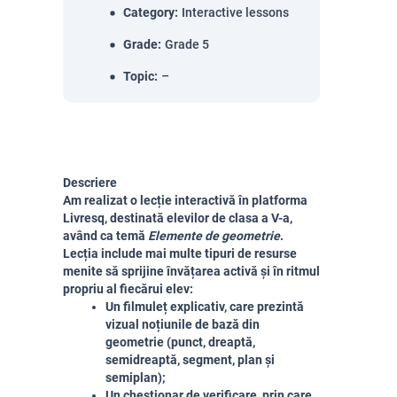
Category
:
Interactive lessons
Grade
:
Grade 5
Topic
:
–
Descriere
Am realizat o lecție interactivă în platforma 
Livresq, destinată elevilor de clasa a V-a, 
având ca temă 
Elemente de geometrie
. 
Lecția include mai multe tipuri de resurse 
menite să sprijine învățarea activă și în ritmul 
propriu al fiecărui elev:
Un filmuleț explicativ, care prezintă 
vizual noțiunile de bază din 
geometrie (punct, dreaptă, 
semidreaptă, segment, plan și 
semiplan);
Un chestionar de verificare, prin care 