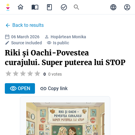
Back to results
06 March 2026
Hopârtean Monika
Source included
Is public
Riki şi Oachi-Povestea
curajului. Super puterea lui STOP
0
0 votes
OPEN
Copy link