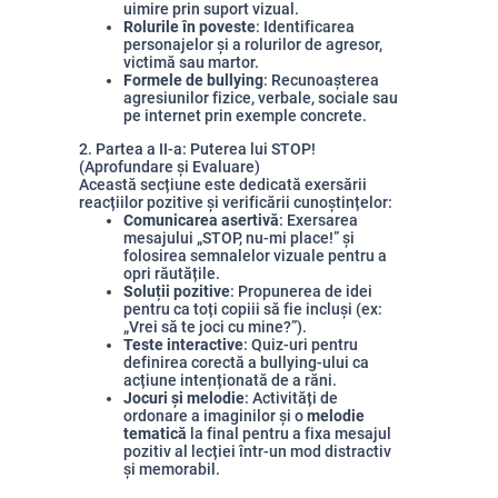
uimire prin suport vizual.
Rolurile în poveste
: Identificarea
personajelor și a rolurilor de agresor,
victimă sau martor.
Formele de bullying
: Recunoașterea
agresiunilor fizice, verbale, sociale sau
pe internet prin exemple concrete.
2. Partea a II-a: Puterea lui STOP!
(Aprofundare și Evaluare)
Această secțiune este dedicată exersării
reacțiilor pozitive și verificării cunoștințelor:
Comunicarea asertivă
: Exersarea
mesajului „STOP, nu-mi place!” și
folosirea semnalelor vizuale pentru a
opri răutățile.
Soluții pozitive
: Propunerea de idei
pentru ca toți copiii să fie incluși (ex:
„Vrei să te joci cu mine?”).
Teste interactive
: Quiz-uri pentru
definirea corectă a bullying-ului ca
acțiune intenționată de a răni.
Jocuri și melodie
: Activități de
ordonare a imaginilor și o
melodie
tematică
la final pentru a fixa mesajul
pozitiv al lecției într-un mod distractiv
și memorabil.