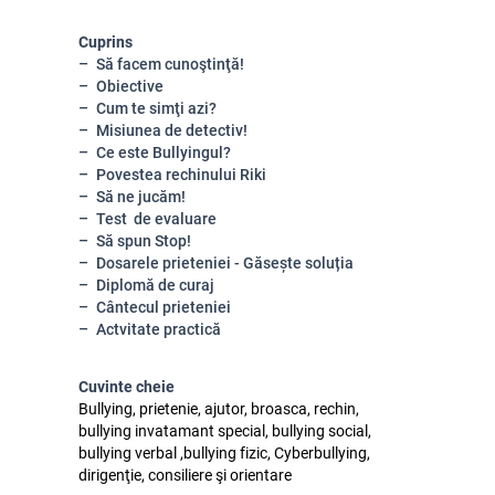
Cuprins
Să facem cunoştinţă!
Obiective
Cum te simţi azi?
Misiunea de detectiv!
Ce este Bullyingul?
Povestea rechinului Riki
Să ne jucăm!
Test de evaluare
Să spun Stop!
Dosarele prieteniei - Găsește soluția
Diplomă de curaj
Cântecul prieteniei
Actvitate practică
Cuvinte cheie
Bullying, prietenie, ajutor, broasca, rechin,
bullying invatamant special, bullying social,
bullying verbal ,bullying fizic, Cyberbullying,
dirigenţie, consiliere şi orientare