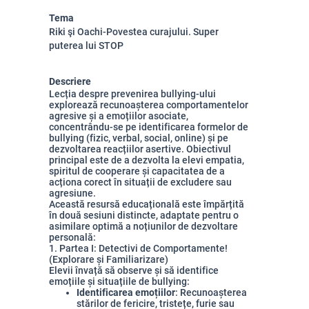
Tema
Riki şi Oachi-Povestea curajului. Super
puterea lui STOP
Descriere
Lecția despre prevenirea bullying-ului
explorează recunoașterea comportamentelor
agresive și a emoțiilor asociate,
concentrându-se pe identificarea formelor de
bullying (fizic, verbal, social, online) și pe
dezvoltarea reacțiilor asertive. Obiectivul
principal este de a dezvolta la elevi empatia,
spiritul de cooperare și capacitatea de a
acționa corect în situații de excludere sau
agresiune.
Această resursă educațională este împărțită
în două sesiuni distincte, adaptate pentru o
asimilare optimă a noțiunilor de dezvoltare
personală:
1. Partea I: Detectivi de Comportamente!
(Explorare și Familiarizare)
Elevii învață să observe și să identifice
emoțiile și situațiile de bullying:
Identificarea emoțiilor
: Recunoașterea
stărilor de fericire, tristețe, furie sau