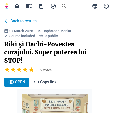
Back to results
07 March 2026
Hopârtean Monka
Source included
Is public
Riki şi Oachi-Povestea
curajului. Super puterea lui
STOP!
5
2 votes
OPEN
Copy link