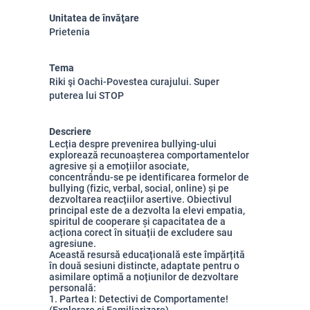
Unitatea de învăţare
Prietenia
Tema
Riki şi Oachi-Povestea curajului. Super
puterea lui STOP
Descriere
Lecția despre prevenirea bullying-ului
explorează recunoașterea comportamentelor
agresive și a emoțiilor asociate,
concentrându-se pe identificarea formelor de
bullying (fizic, verbal, social, online) și pe
dezvoltarea reacțiilor asertive. Obiectivul
principal este de a dezvolta la elevi empatia,
spiritul de cooperare și capacitatea de a
acționa corect în situații de excludere sau
agresiune.
Această resursă educațională este împărțită
în două sesiuni distincte, adaptate pentru o
asimilare optimă a noțiunilor de dezvoltare
personală:
1. Partea I: Detectivi de Comportamente!