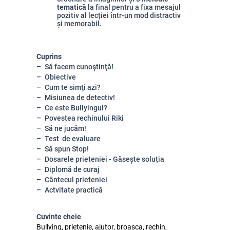
tematică
la final pentru a fixa mesajul
pozitiv al lecției într-un mod distractiv
și memorabil.
Cuprins
Să facem cunoştinţă!
Obiective
Cum te simţi azi?
Misiunea de detectiv!
Ce este Bullyingul?
Povestea rechinului Riki
Să ne jucăm!
Test de evaluare
Să spun Stop!
Dosarele prieteniei - Găsește soluția
Diplomă de curaj
Cântecul prieteniei
Actvitate practică
Cuvinte cheie
Bullying, prietenie, ajutor, broasca, rechin,