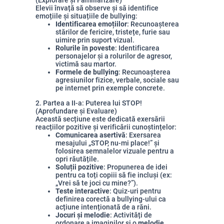
(Explorare și Familiarizare)
Elevii învață să observe și să identifice
emoțiile și situațiile de bullying:
Identificarea emoțiilor
: Recunoașterea
stărilor de fericire, tristețe, furie sau
uimire prin suport vizual.
Rolurile în poveste
: Identificarea
personajelor și a rolurilor de agresor,
victimă sau martor.
Formele de bullying
: Recunoașterea
agresiunilor fizice, verbale, sociale sau
pe internet prin exemple concrete.
2. Partea a II-a: Puterea lui STOP!
(Aprofundare și Evaluare)
Această secțiune este dedicată exersării
reacțiilor pozitive și verificării cunoștințelor:
Comunicarea asertivă
: Exersarea
mesajului „STOP, nu-mi place!” și
folosirea semnalelor vizuale pentru a
opri răutățile.
Soluții pozitive
: Propunerea de idei
pentru ca toți copiii să fie incluși (ex:
„Vrei să te joci cu mine?”).
Teste interactive
: Quiz-uri pentru
definirea corectă a bullying-ului ca
acțiune intenționată de a răni.
Jocuri și melodie
: Activități de
ordonare a imaginilor și o
melodie