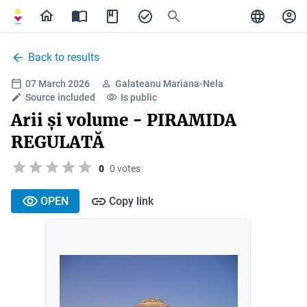
Back to results
07 March 2026
Galateanu Mariana-Nela
Source included
Is public
Arii și volume - PIRAMIDA
REGULATĂ
0
0 votes
OPEN
Copy link