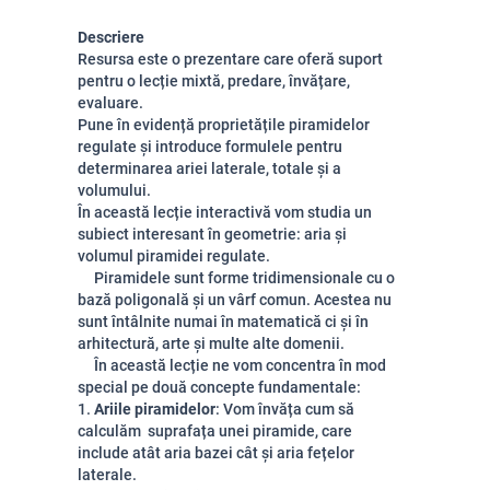
Descriere
Resursa este o prezentare care oferă suport
pentru o lecție mixtă, predare, învățare,
evaluare.
Pune în evidență proprietățile piramidelor
regulate și introduce formulele pentru
determinarea ariei laterale, totale și a
volumului.
În această lecție interactivă vom studia un
subiect interesant în geometrie: aria și
volumul piramidei regulate.
Piramidele sunt forme tridimensionale cu o
bază poligonală și un vârf comun. Acestea nu
sunt întâlnite numai în matematică ci și în
arhitectură, arte și multe alte domenii.
În această lecție ne vom concentra în mod
special pe două concepte fundamentale:
1.
Ariile piramidelor
: Vom învăța cum să
calculăm suprafața unei piramide, care
include atât aria bazei cât și aria fețelor
laterale.