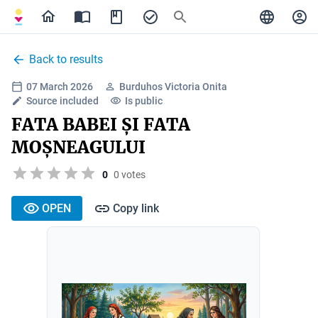
Back to results
07 March 2026
Burduhos Victoria Onita
Source included
Is public
FATA BABEI ȘI FATA
MOȘNEAGULUI
0
0 votes
OPEN
Copy link