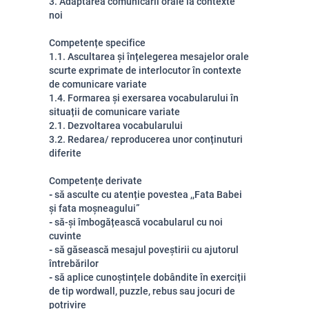
3. Adaptarea comunicării orale la contexte
noi
Competențe specifice
1.1. Ascultarea și înțelegerea mesajelor orale
scurte exprimate de interlocutor în contexte
de comunicare variate
1.4. Formarea și exersarea vocabularului în
situații de comunicare variate
2.1. Dezvoltarea vocabularului
3.2. Redarea/ reproducerea unor conținuturi
diferite
Competențe derivate
-
să asculte cu atenție povestea ,,Fata Babei
și fata moșneagului”
-
să-și îmbogățească vocabularul cu noi
cuvinte
-
să găsească mesajul poveștirii cu ajutorul
întrebărilor
-
să aplice cunoștințele dobândite în exerciții
de tip wordwall, puzzle, rebus sau jocuri de
potrivire