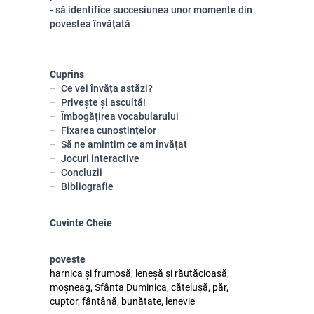
-
să identifice succesiunea unor momente din
povestea învățată
Cuprins
Ce vei învăța astăzi?
Privește și ascultă!
Îmbogățirea vocabularului
Fixarea cunoștințelor
Să ne amintim ce am învățat
Jocuri interactive
Concluzii
Bibliografie
Cuvinte Cheie
poveste
harnica și frumosă, leneșă și răutăcioasă,
moșneag, Sfânta Duminica, cătelușă, păr,
cuptor, fântână, bunătate, lenevie