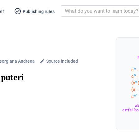
lf
Publishing rules
eorgiana Andreea
Source included
 puteri