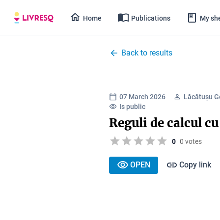
Home
Publications
My she
Back to results
07 March 2026
Lăcătușu G
Is public
Reguli de calcul cu
0
0 votes
OPEN
Copy link