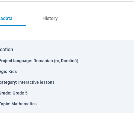
adata
History
ication
Project language
:
Romanian (ro, Română)
Age
:
Kids
Category
:
Interactive lessons
Grade
:
Grade 5
Topic
:
Mathematics