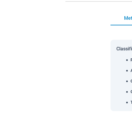
Met
Classif