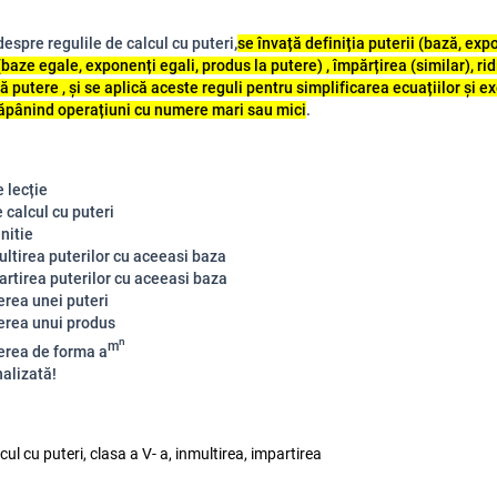
despre regulile de calcul cu puteri
,
se învață definiția puterii (bază, expo
(baze egale, exponenți egali, produs la putere) , împărțirea (similar), ri
tă putere , și se aplică aceste reguli pentru simplificarea ecuațiilor și ex
tăpânind operațiuni cu numere mari sau mici
.
 lecție
 calcul cu puteri
nitie
ultirea puterilor cu aceeasi baza
artirea puterilor cu aceeasi baza
erea unei puteri
erea unui produs
n
m
erea de forma a
nalizată!
lcul cu puteri, clasa a V- a, inmultirea, impartirea