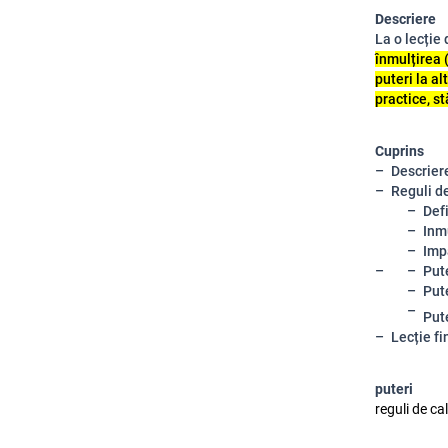
Descriere
La o lecție 
înmulțirea 
puteri la al
practice, s
Cuprins
Descriere
Reguli de
Defi
Inm
Imp
Put
Put
Put
Lecție fi
puteri
reguli de ca