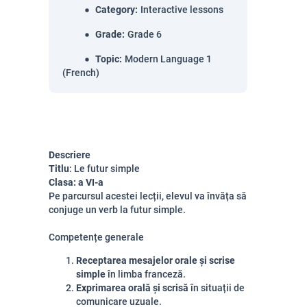
Category
:
Interactive lessons
Grade
:
Grade 6
Topic
:
Modern Language 1
(French)
Descriere
Titlu
: Le futur simple
Clasa: a
V
I-a
Pe parcursul acestei lecții, elevul va învăța să
conjuge un verb la futur simple.
Competențe generale
Receptarea mesajelor orale și scrise
simple
în limba franceză.
Exprimarea orală și scrisă
în situații de
comunicare uzuale.