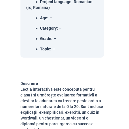
Project language
:
Romanian
(ro, Română)
Age
:
–
Category
:
–
Grade
:
–
Topic
:
–
Descriere
Lecția interactivă este concepută pentru
clasa I și urmărește evaluarea formativă a
elevilor la adunarea cu trecere peste ordin a
numerelor naturale de la 0 la 20. Sunt incluse
explicații, exemplificări, exerciții, un quiz în
Wordwall, un chestionar, un video și o
diplomă pentru parcurgerea cu succes a