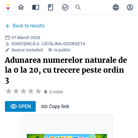
Back to results
07 March 2026
DOROȘINCĂ G. CĂTĂLINA-GEORGETA
Source included
Is public
Adunarea numerelor naturale de
la 0 la 20, cu trecere peste ordin
3
0
0 votes
OPEN
Copy link