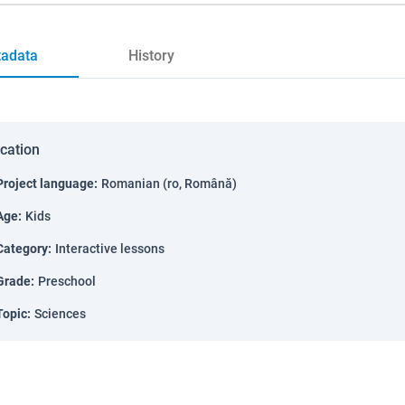
adata
History
ication
Project language
:
Romanian (ro, Română)
Age
:
Kids
Category
:
Interactive lessons
Grade
:
Preschool
Topic
:
Sciences