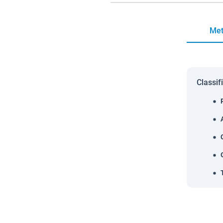
Met
Classif