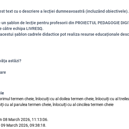
cest text cu o descriere a lecției dumneavoastră (incluzând obiectivele).
e un șablon de lecție pentru profesorii din PROIECTUL PEDAGOGIE DIG
e către echipa LIVRESQ.
 acestui șablon cadrele didactice pot realiza resurse educaționale des
văța astăzi?
are
eie
 primul termen cheie, înlocuiți cu al doilea termen cheie, înlocuiți cu al trei
uiți cu al parulea termen cheie, înlocuiți cu al cincilea termen cheie
n 08 March 2026, 11:13:06.
 09 March 2026, 09:38:18.