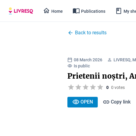
Home
Publications
My she
Back to results
08 March 2026
LIVRESQ, Ma
Is public
Prietenii noștri, 
0
0 votes
OPEN
Copy link