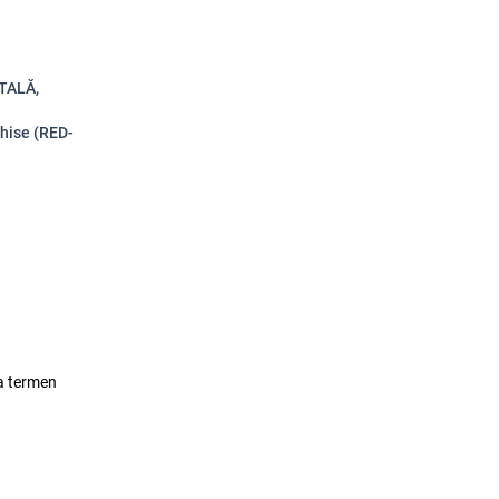
ITALĂ,
chise (RED-
lea termen