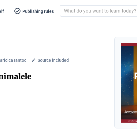
lf
Publishing rules
ricica Iantoc
Source included
Animalele