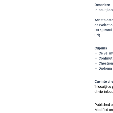
Descriere
Înlocuiți a
Acesta est
dezvoltat d
Cu ajutorul
uri).
Cuprins
Ce vei în
Conținut
Chestion
Diplomă
Cuvinte ch
înlocuiți cu
cheie, înloc
Published o
Modified on