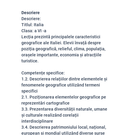
Descriere
Descriere:
Titlul: Italia
Clasa: a VI -a
Lecția prezintă principalele caracteristici
geografice ale Italiei. Elevii învață despre
poziția geografică, relieful, clima, populația,
orașele importante, economia și atracțiile
turistice.
Competențe specifice:
1.2. Descrierea relațiilor dintre elementele și
fenomenele geografice utilizând termeni
specifici
2.1. Poziționarea elementelor geografice pe
reprezentări cartografice
3.3. Prezentarea diversității naturale, umane
și culturale realizând corelații
interdisciplinare
3.4. Descrierea patrimoniului local, național,
european și mondial utilizând diverse surse