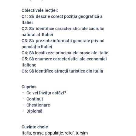
Obiectivele lecției:
O1: Să descrie corect poziția geografică a
Italiei
O2: Să identifice caracteristici ale cadrului
natural al Italiei
O3: Să prezinte informații generale privind
populația Italiei
O4: Să localizeze principalele orașe ale Italiei
O5: Să enumere caracteristici ale economiei
italiene
O6: Să identifice atracții turistice din Italia
Cuprins
Ce vei învăța astăzi?
Conținut
Chestionare
Diplomă
Cuvinte cheie
Italia, orașe, populație, relief, tursim