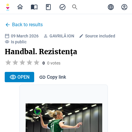
Back to results
09 March 2026
GAVRILĂ ION
Source included
Is public
Handbal. Rezistența
0
0 votes
OPEN
Copy link