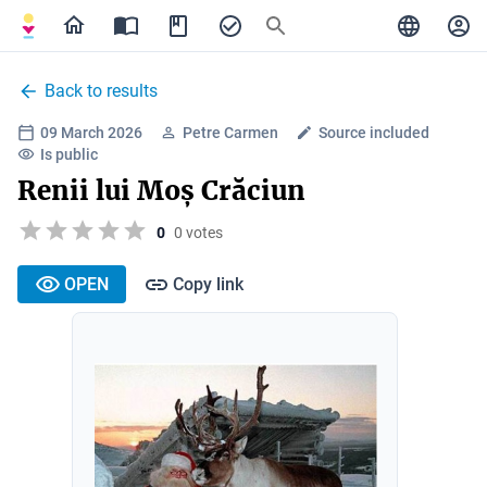
Back to results
09 March 2026
Petre Carmen
Source included
Is public
Renii lui Moș Crăciun
0
0 votes
OPEN
Copy link